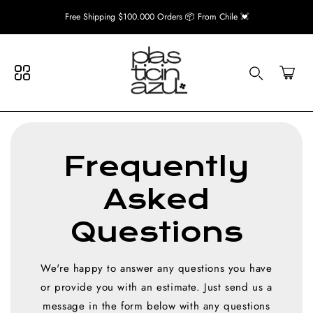
contenido
Free Shipping $100.000 Orders 📦 From Chile 💓
Search your store...
Carrito
Search
Frequently
Asked
Questions
We're happy to answer any questions you have
or provide you with an estimate. Just send us a
message in the form below with any questions