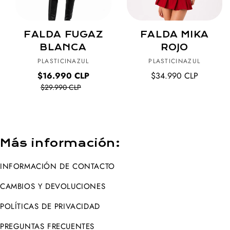
FALDA FUGAZ
FALDA MIKA
BLANCA
ROJO
Proveedor:
Proveedor:
PLASTICINAZUL
PLASTICINAZUL
$16.990 CLP
$34.990 CLP
Precio
Precio
Precio
regular
$29.990 CLP
regular
oferta
Más información:
INFORMACIÓN DE CONTACTO
CAMBIOS Y DEVOLUCIONES
POLÍTICAS DE PRIVACIDAD
PREGUNTAS FRECUENTES