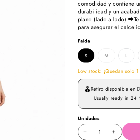
comodidad y contiene un
durabilidad y un acaba
plano (lado a lado) ⮕T
para asegurar el calce 
Falda
S
M
L
Low stock: ¡Quedan solo 1
Retiro disponible en
Usually ready in 24 
Unidades
Quitar
Aumentar