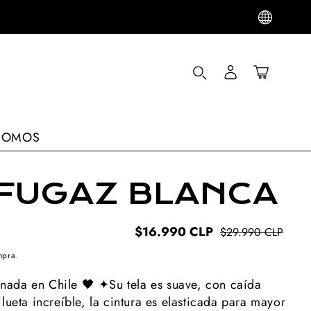
Log
Carrito
in
SOMOS
 FUGAZ BLANCA
$16.990 CLP
$29.990 CLP
Pre
Pre
reg
ofe
mpra.
nada en Chile 🖤 ✦Su tela es suave, con caída
lueta increíble, la cintura es elasticada para mayor