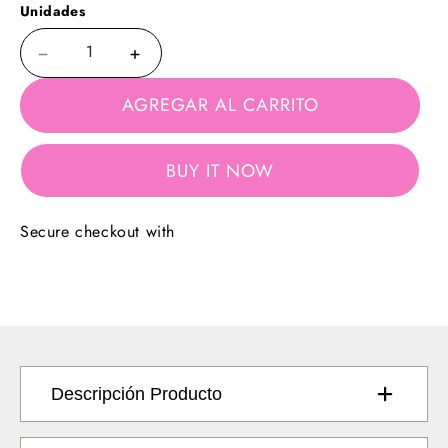
Unidades
Quitar
Aumentar
uno
cantidad
AGREGAR AL CARRITO
de
de
:
TOP
TOP
LINA
LINA
TARTÁN
BUY IT NOW
TARTÁN
ROJO
ROJO
Secure checkout with
Descripción Producto