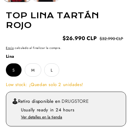
TOP LINA TARTÁN
ROJO
Tu carrito
$26.990 CLP
$32.990 CLP
Pr
Pr
está vacío
re
of
Envío
calculado al finalizar la compra.
Lina
S
M
L
Seguir comprando
Selected Language: English
Selected Language: English
(en)
(en)
Low stock: ¡Quedan solo 2 unidades!
Tienes una cuenta ?
Retiro disponible en
DRUGSTORE
English (en)
English (en)
Español (es)
Español (es)
Log in
para comprar más rápido.
Usually ready in 24 hours
Ver detalles en la tienda